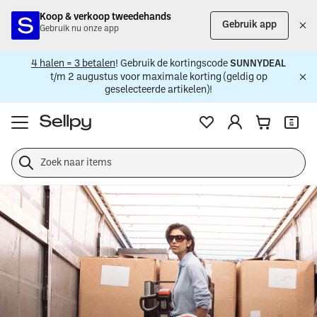
Koop & verkoop tweedehands
Gebruik app
Gebruik nu onze app
4 halen = 3 betalen
! Gebruik de kortingscode
SUNNYDEAL
t/m 2 augustus voor maximale korting (geldig op
geselecteerde artikelen)!
Koop
en
verkoop
eenvoudig
tweedehands
artikelen
bij
Sellpy