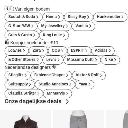
🇳🇱 Van eigen bodem
Scotch & Soda
Hema
Sissy-Boy
Hunkemöller
G-Star RAW
My Jewellery
Vanilia
Guts & Gusto
King Louie
🛍️ Koopjeshoek onder €10
Loavies
Zara
COS
ESPRIT
Adidas
& Other Stories
Levi's
Massimo Dutti
Nike
Nederlandse designers 🧡
Stieglitz
Fabienne Chapot
Viktor & Rolf
Suitsupply
Studio Anneloes
Yaya
Claudia Sträter
Mr Marvis
Onze dagelijkse deals