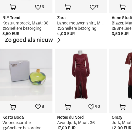
6
7
NLY Trend
Zara
Acne Stud
Kostuumbroek, Maat: 38
Lange mouwen shirt, Maat: 116
Blazer, Ma
Snellere bezorging
Snellere bezorging
Snellere
3,50 EUR
4,00 EUR
3,50 EUR
Zo goed als nieuw
8
40
Kosta Boda
Notes du Nord
Orsay
Woondecoratie
Avondjurk, Maat: 36
Jurk, Maat
Snellere bezorging
17,00 EUR
12,00 EUR