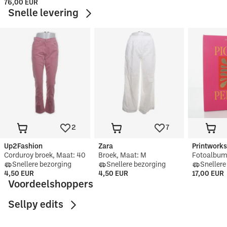
76,00 EUR
Snelle levering
2
7
Up2Fashion
Zara
Printwork
Corduroy broek, Maat: 40
Broek, Maat: M
Fotoalbu
Snellere bezorging
Snellere bezorging
Snellere
4,50 EUR
4,50 EUR
17,00 EUR
Voordeelshoppers
Onder €5
Onder €10
Ond
Sellpy edits