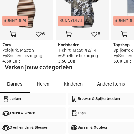
SUNNYDEAL
SUNNYDEAL
SUNNYDE
6
5
Zara
Karlsbader
Topshop
Polojurk, Maat: S
T-shirt, Maat: 42/44
Spijkerrok
Snellere bezorging
Snellere bezorging
Snellere
4,50 EUR
3,50 EUR
5,00 EUR
Verken jouw categorieën
Dames
Heren
Kinderen
Andere items
Jurken
Broeken & Spijkerbroeken
Truien & Vesten
Tops
Overhemden & Blouses
Jassen & Outdoor