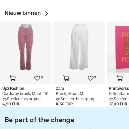
Nieuw binnen
Laatste kans!
Zo goed als nieuw
Spijkerb
onder 4€
2
7
Up2Fashion
Zara
Printwork
Corduroy broek, Maat: 40
Broek, Maat: M
Fotoalbu
Snellere bezorging
Snellere bezorging
Snellere
4,50 EUR
4,50 EUR
17,00 EUR
Be part of the change