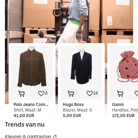
2
15
Polo Jeans Company Ralph Lauren
Hugo Boss
Ganni
Shirt, Maat: M
Blazer, Maat: S
Handtas, Pol
41,00 EUR
5,00 EUR
172,00 EUR
Trends van nu
Kleuren & contrasten 🎨