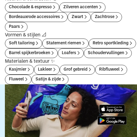
Chocolade & espresso
Zilveren accenten
Bordeauxrode accessoires
Zwart
Zachtrose
Paars
Vormen & stijlen 📐
Soft tailoring
Statement riemen
Retro sportkleding
Barrel spijkerbroeken
Loafers
Schoudervullingen
Materialen & textuur ✨
Kasjmier
Lakleer
Grof gebreid
Ribfluweel
Fluweel
Satijn & zijde