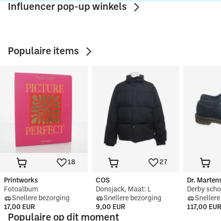
Influencer pop-up winkels
Populaire items
Laura & Nicolas 
Doja Henshaw
Lieske Br
Herbert
18
27
Printworks
COS
Dr. Marten
Fotoalbum
Donsjack, Maat: L
Snellere bezorging
Snellere bezorging
Snellere
17,00 EUR
9,00 EUR
117,00 EU
Populaire op dit moment