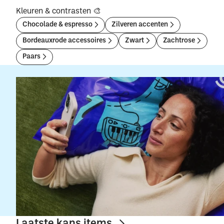
Kleuren & contrasten 🎨
Chocolade & espresso
Zilveren accenten
Bordeauxrode accessoires
Zwart
Zachtrose
Paars
Laatste kans items