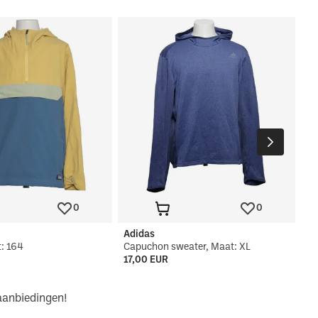
Od
Wi
36
0
0
Adidas
: 164
Capuchon sweater, Maat: XL
17,00 EUR
 aanbiedingen!