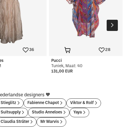
36
28
es
Pucci
M
Tuniek, Maat: 40
131,00 EUR
ederlandse designers 🧡
Stieglitz
Fabienne Chapot
Viktor & Rolf
Suitsupply
Studio Anneloes
Yaya
Claudia Sträter
Mr Marvis