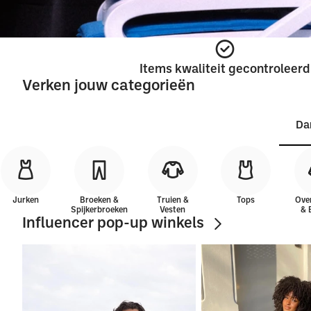
Items kwaliteit gecontroleerd
Verken jouw categorieën
Da
Jurken
Broeken &
Truien &
Tops
Ove
Spijkerbroeken
Vesten
& 
Influencer pop-up winkels
Shorts &
Hakken
Laarzen
Korte
broeken