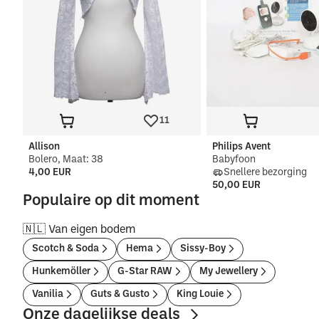
11
Allison
Philips Avent
Bolero, Maat: 38
Babyfoon
4,00 EUR
Snellere bezorging
50,00 EUR
Populaire op dit moment
🇳🇱 Van eigen bodem
Scotch & Soda
Hema
Sissy-Boy
Hunkemöller
G-Star RAW
My Jewellery
Vanilia
Guts & Gusto
King Louie
Onze dagelijkse deals