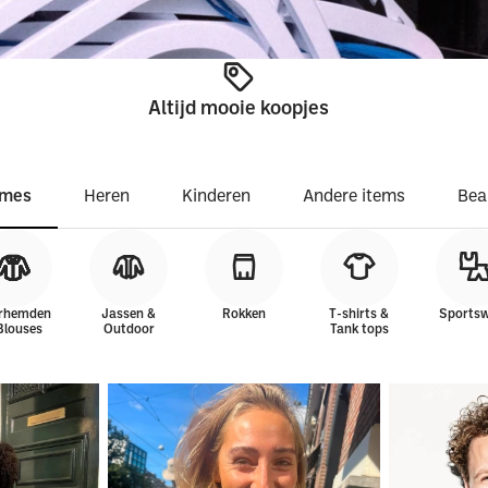
Altijd mooie koopjes
mes
Heren
Kinderen
Andere items
Bea
rhemden
Jassen &
Rokken
T-shirts &
Sports
Blouses
Outdoor
Tank tops