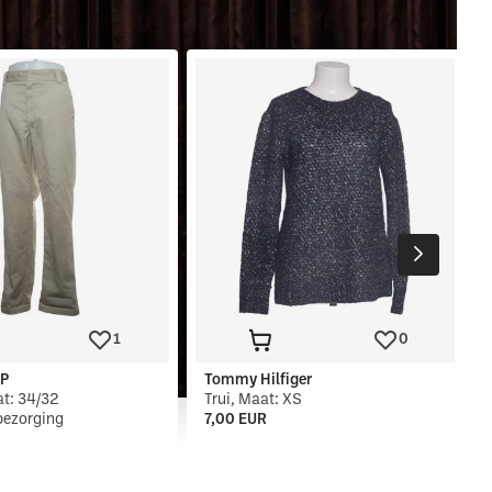
1
0
IP
Tommy Hilfiger
t: 34/32
Trui, Maat: XS
bezorging
7,00 EUR