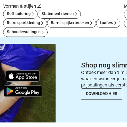
Vormen & stijlen 📐
M
Soft tailoring
Statement riemen
Retro sportkleding
Barrel spijkerbroeken
Loafers
Schoudervullingen
Shop nog slim
Ontdek meer dan 1 mil
waar en wanneer je maa
prijsdalingen als eers
DOWNLOAD HIER