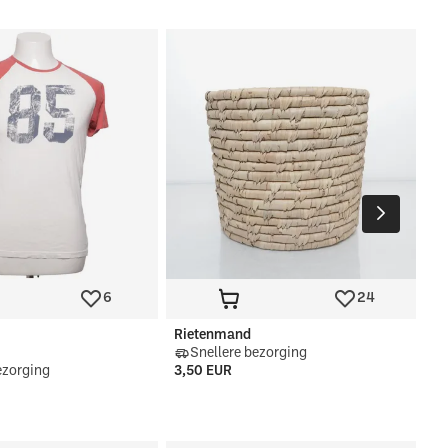
X
Re
3,
6
24
Rietenmand
Snellere bezorging
ezorging
3,50 EUR