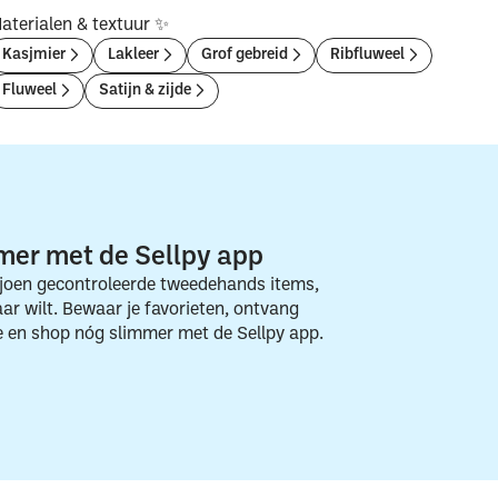
aterialen & textuur ✨
Kasjmier
Lakleer
Grof gebreid
Ribfluweel
Fluweel
Satijn & zijde
mer met de Sellpy app
joen gecontroleerde tweedehands items,
r wilt. Bewaar je favorieten, ontvang
te en shop nóg slimmer met de Sellpy app.