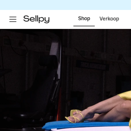
Koop
Shop
Verkoop
en
verkoop
eenvoudig
tweedehands
artikelen
bij
Sellpy